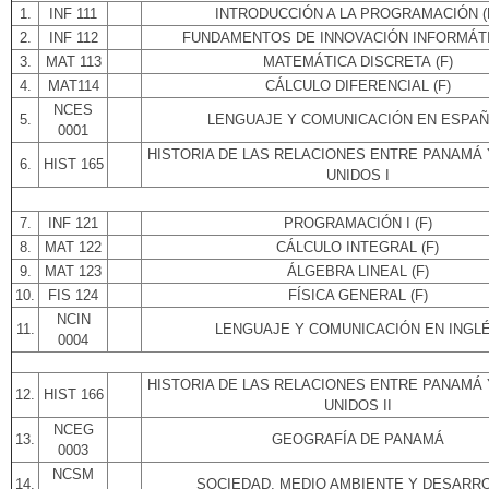
1.
INF 111
INTRODUCCIÓN A LA PROGRAMACIÓN (
2.
INF 112
FUNDAMENTOS DE INNOVACIÓN INFORMÁT
3.
MAT 113
MATEMÁTICA DISCRETA
(F)
4.
MAT114
CÁLCULO DIFERENCIAL
(F)
NCES
5.
LENGUAJE Y COMUNICACIÓN EN ESPA
0001
HISTORIA DE LAS RELACIONES ENTRE PANAMÁ
6.
HIST 165
UNIDOS I
7.
INF 121
PROGRAMACIÓN I (F)
8.
MAT 122
CÁLCULO INTEGRAL (F)
9.
MAT 123
ÁLGEBRA LINEAL (F)
10.
FIS 124
FÍSICA GENERAL (F)
NCIN
11.
LENGUAJE Y COMUNICACIÓN EN INGL
0004
HISTORIA DE LAS RELACIONES ENTRE PANAMÁ
12.
HIST 166
UNIDOS II
NCEG
13.
GEOGRAFÍA DE PANAMÁ
0003
NCSM
14.
SOCIEDAD, MEDIO AMBIENTE Y DESARR