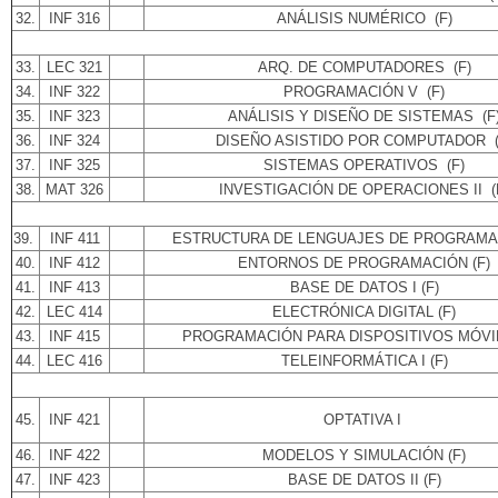
32.
INF 316
ANÁLISIS NUMÉRICO (F)
33.
LEC 321
ARQ. DE COMPUTADORES (F)
34.
INF 322
PROGRAMACIÓN V (F)
35.
INF 323
ANÁLISIS Y DISEÑO DE SISTEMAS (F
36.
INF 324
DISEÑO ASISTIDO POR COMPUTADOR (
37.
INF 325
SISTEMAS OPERATIVOS (F)
38.
MAT 326
INVESTIGACIÓN DE OPERACIONES II (
39.
INF 411
ESTRUCTURA DE LENGUAJES DE PROGRAMAC
40.
INF 412
ENTORNOS DE PROGRAMACIÓN (F)
41.
INF 413
BASE DE DATOS I (F)
42.
LEC 414
ELECTRÓNICA DIGITAL (F)
43.
INF 415
PROGRAMACIÓN PARA DISPOSITIVOS MÓVIL
44.
LEC 416
TELEINFORMÁTICA I (F)
45.
INF 421
OPTATIVA I
46.
INF 422
MODELOS Y SIMULACIÓN (F)
47.
INF 423
BASE DE DATOS II (F)