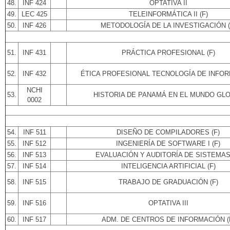
48.
INF 424
OPTATIVA II
49.
LEC 425
TELEINFORMÁTICA II (F)
50.
INF 426
METODOLOGÍA DE LA INVESTIGACIÓN (
51.
INF 431
PRÁCTICA PROFESIONAL (F)
52.
INF 432
ÉTICA PROFESIONAL TECNOLOGÍA DE INFO
NCHI
53.
HISTORIA DE PANAMÁ EN EL MUNDO GL
0002
54.
INF 511
DISEÑO DE COMPILADORES (F)
55.
INF 512
INGENIERÍA DE SOFTWARE I (F)
56.
INF 513
EVALUACIÓN Y AUDITORÍA DE SISTEMAS 
57.
INF 514
INTELIGENCIA ARTIFICIAL (F)
58.
INF 515
TRABAJO DE GRADUACIÓN (F)
59.
INF 516
OPTATIVA III
60.
INF 517
ADM. DE CENTROS DE INFORMACIÓN (