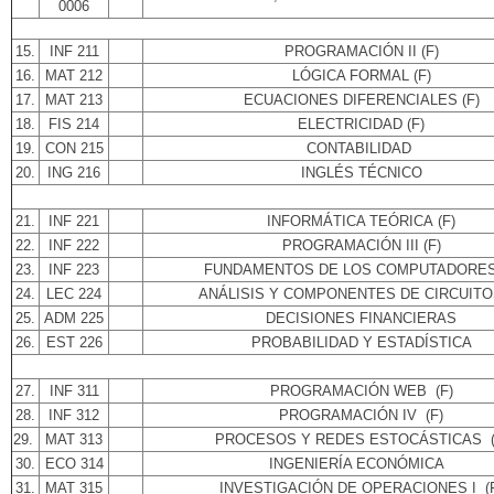
0006
15.
INF 211
PROGRAMACIÓN II (F)
16.
MAT 212
LÓGICA FORMAL (F)
17.
MAT 213
ECUACIONES DIFERENCIALES (F)
18.
FIS 214
ELECTRICIDAD (F)
19.
CON 215
CONTABILIDAD
20.
ING 216
INGLÉS TÉCNICO
21.
INF 221
INFORMÁTICA TEÓRICA (F)
22.
INF 222
PROGRAMACIÓN III (F)
23.
INF 223
FUNDAMENTOS DE LOS COMPUTADORES 
24.
LEC 224
ANÁLISIS Y COMPONENTES DE CIRCUITOS
25.
ADM 225
DECISIONES FINANCIERAS
26.
EST 226
PROBABILIDAD Y ESTADÍSTICA
27.
INF 311
PROGRAMACIÓN WEB (F)
28.
INF 312
PROGRAMACIÓN IV (F)
29.
MAT 313
PROCESOS Y REDES ESTOCÁSTICAS (
30.
ECO 314
INGENIERÍA ECONÓMICA
31.
MAT 315
INVESTIGACIÓN DE OPERACIONES I (